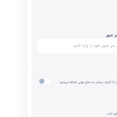
ز عبور
ری کنید