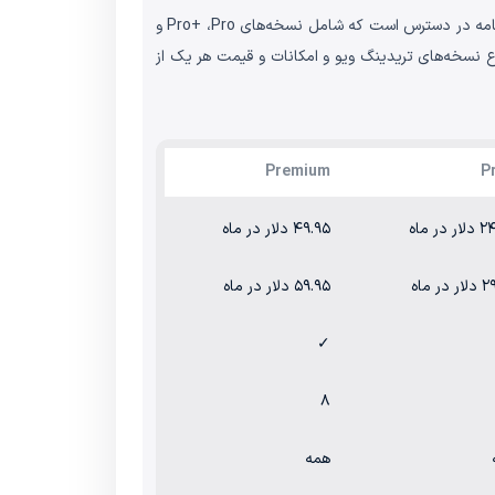
تریدینگ ویو دارای 4 نسخه و درنتیجه، چهار سطح قیمت‌گذاری است. علاوه بر نسخه Basic که رایگان است، سه نسخه دیگر از این برنامه در دسترس است که شامل نسخه‌های Pro+ ،Pro و
اع نسخه‌های تریدینگ ویو و امکانات و قیمت هر یک از
Premium
 در ماه
۴۹.۹۵ دلار در ماه
در ماه
۵۹.۹۵ دلار در ماه
✓
۸
همه