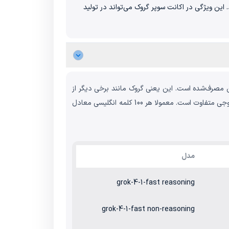
ه می‌گیرد. این ویژگی در اکانت سوپر گروک می‌تواند در تولید
 است؛ ایده‌ی اصلی سیستم قیمت‌گذاری Grok بر اساس مقدار واقعی متن مصرف‌شده است. این یعنی گروک مانند برخی دیگر از
مدل‌های هوش مصنوعی، هزینه اشتراک ثابتی دریافت نمی‌کند و هزینه اشتراک هر کاربر وابسته به تعداد توکن‌های متن ورودی و متن خروجی متفاوت است. معمولا هر 100 کلمه انگلیسی معادل
مدل
grok-4-1-fast reasoning
grok-4-1-fast non-reasoning