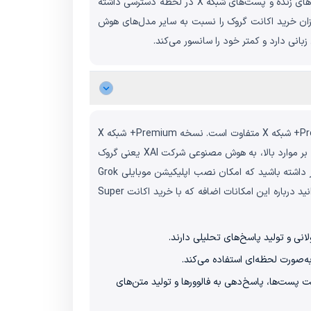
بنابراین نسخه اولیه Grok با هدف رقابت با ChatGPT و Claude عرضه شد. اما گروک یک تمایز بسیار مهم دارد؛ گروک می‌تواند به داده‌های زنده و پست‌های شبکه X در لحظه دسترسی داشته
ییت‌های کاربران پاسخ دهد. این ویژگی میزان خرید اکانت گروک را نسبت به سایر مدل‌های هوش
ی دارد و کمتر خود را سانسور می‌کند.
پیش از پرداختن به امکانات اکانت گروک، لازم است بدانید خرید اکانت super grok یا همان اکانت پولی گروک، با خرید نسخه Premium+ شبکه X متفاوت است. نسخه Premium+ شبکه X
امکاناتی مانند تیک آبی، حذف تبلیغات و درآمدزایی از پست‌ها را برای کاربر فراهم می‌کند. البته کاربران با خرید نسخه Premium+، علاوه بر موارد بالا، به هوش مصنوعی شرکت XAI یعنی گروک
هم دسترسی خواهند داشت. با این وجود امکان خرید اکانت سوپر گروک بدون داشتن اکانت در شبکه X هم وجود دارد. همچنین در نظر داشته باشید که امکان نصب اپلیکیشن موبایلی Grok
(مستقل از X یا توییتر سابق نیز به عنوان یک اپلیکیشن مستقل مشابه ChatGPT و سایر مدلهای زبانی) نیز وجود دارد. در ادامه می‌توانید درباره این امکانات اضافه که با خرید اکانت Super
انت super grok می‌توانند از توانایی گروک برای مدیریت پست‌ها، پاسخ‌دهی به فالوورها و تولید متن‌های