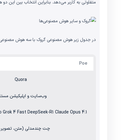
متفاوتی به کاربر می‌دهد. بنابراین انتخاب بین این دو 
در جدول زیر هوش مصنوعی گروک با سه هوش مصنوعی پو (Poe)، هوش مصنوعی چت جی پی تی (ChatGPT) و هوش مصنوعی کرسر (Cursor) از نظر ویژگی‌های مختلف مق
Poe
Quora
وب‌سایت و اپلیکیشن مست
o Grok 4 Fast DeepSeek-R1 Claude Opus 4.1
چت چندمدلی (متن، تصویر، 