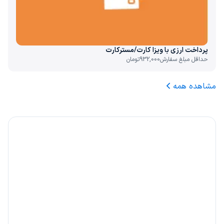
پرداخت ارزی با ویزا کارت/مسترکارت
حداقل مبلغ سفارش
932,000
تومان
مشاهده همه
۲۰٪ کارمزد، هدیه ما به شما
با دعوت از هر دوست خود 20% از کارمزد سفارش او را
بین خودتان تقسیم کنید.