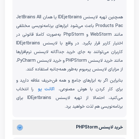
همچنین تهیه لایسنس IDEjetbrains یا همان JetBrains All
Products Pac باعث می‌شود ابزارهای برنامه‌نویسی مختلفی
مانند WebStorm و PhpStorm به‌صورت کاملا قانونی در
اختیار کاربر قرار بگیرد. در واقع با لایسنس IDEjetbrains
کاربران می‌توانند به جای خرید جداگانه لایسنس نرم‌افزارها
مانند خرید لایسنس PHPStorm و خرید لایسنس PyCharm،
از مزایای لایسنس پرمیوم به‌طور همه‌جانبه استفاده کنند.
بنابراین اگر به ابزارهای جامع و همه فن‌حریف علاقه دارید و
برای کار کردن با هوش مصنوعی،
اکانت پو
را انتخاب
می‌کنید، احتمالا از تهیه لایسنس IDEjetbrains برای
برنامه‌نویسی هم لذت خواهید برد.
خرید لایسنس PHPStorm