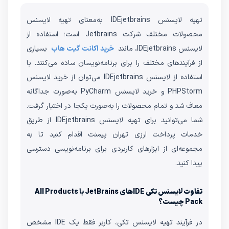
تهیه لایسنس IDEjetbrains به‌معنای تهیه لایسنس
محصولات مختلف شرکت Jetbrains است؛ استفاده از
لایسنس IDEjetbrains، مانند
خرید اکانت گیت هاب
بسیاری
از فرآیندهای مختلف را برای برنامه‌نویسان ساده می‌کنند. با
استفاده از لایسنس IDEjetbrains می‌توان از خرید لایسنس
PHPStorm و خرید لایسنس PyCharm به‌صورت جداگانه
معاف شد و تمام محصولات را به‌صورت یکجا در اختیار گرفت.
شما می‌توانید برای تهیه لایسنس IDEjetbrains از طریق
خدمات پرداخت ارزی تهران پیمنت اقدام کنید تا به
مجموعه‌ای از ابزارهای کاربردی برای برنامه‌نویسی دسترسی
پیدا کنید.
تفاوت لایسنس تکی IDEهای JetBrains با All Products
Pack چیست؟
در فرآیند تهیه لایسنس تکی، کاربر فقط یک IDE مشخص