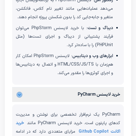
رفکتور امن
: لایسنس PhpStorm به برنامه‌نویسان اجازه
می‌دهد عملیات‌هایی مانند تغییر نام کلاس، فانکشن،
متغیر و جابه‌جایی کد را بدون شکستن پروژه انجام دهند.
دیباگ و تست
: با خرید لایسنس PhpStorm می‌توان
فرآیند پشتیبانی از دیباگ و اجرای تست‌ها (مثل
PHPUnit) را با ساده‌تر کرد.
ابزارهای وب و دیتابیس
: لایسنس PhpStorm امکان کار
هم‌زمان با HTML/CSS/JS/TS و اتصال به دیتابیس‌ها
و اجرای کوئری‌ها را مقدور می‌کند.
خرید لایسنس PyCharm
PyCharm یک نرم‌افزار تخصصی برای نوشتن و مدیریت
کدهای پایتون است. خرید لایسنس PyCharm مانند
خرید
اکانت Github Copilot
مزایای متعددی دارد که در ادامه