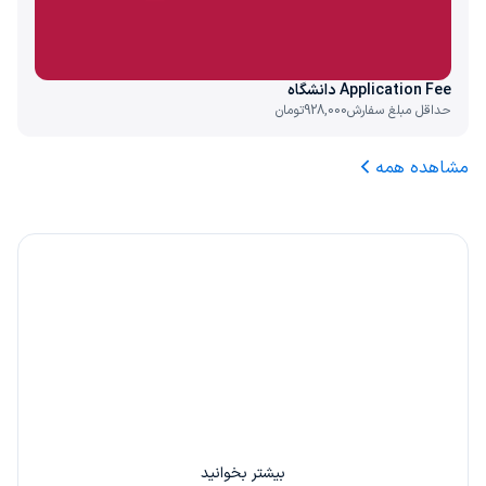
Application Fee دانشگاه‌
حداقل مبلغ سفارش
928,000
تومان
مشاهده همه
۲۰٪ کارمزد، هدیه ما به شما
با دعوت از هر دوست خود 20% از کارمزد سفارش او را
بین خودتان تقسیم کنید.
بیشتر بخوانید