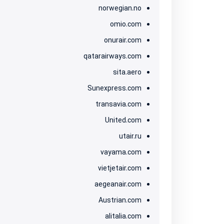
norwegian.no
omio.com
onurair.com
qatarairways.com
sita.aero
Sunexpress.com
transavia.com
United.com
utair.ru
vayama.com
vietjetair.com
aegeanair.com
Austrian.com
alitalia.com