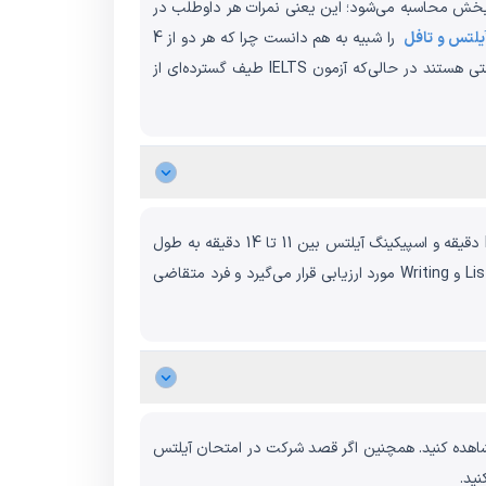
ت‌ها یک تسک (Task) در آزمون اختصاص داده شده که هر کدام نمره‌ای بین 0 تا 9 دارد. نمره کلی آزمون از مجموع نمرات این 4 بخش محاسبه می‌شود؛ این یعنی نمرات هر داوطلب در
یلتس و تافل
را شبیه به هم دانست چرا که هر دو از 4
بخش اصلی تشکیل شده‌اند. از اصلی‌ترین تفاوت‌های این دو، تکنیک‌های پاسخ‌دهی و نوع سوالات است. تمام سوالات آزمون تافل تستی هستند در حالی‌که آزمون IELTS طیف گسترده‌ای از
مدت زمان آزمون آیلتس تقریبا 3 ساعت است. بخش لیسنینگ آیلتس 30 دقیقه، ریدینگ آیلتس 60 دقیقه، رایتینیگ امتحان IELTS 60 دقیقه و اسپیکینگ آیلتس بین 11 تا 14 دقیقه به طول
می‌انجامد. امتحان IELTS در مرکز آزمون، طی دو مرحله و در دو تاریخ مجزا برگزار می‌شود. در مرحله اول مهارت‌های Listening ،Reading و Writing مورد ارزیابی قرار می‌گیرد و فرد متقاضی
اهده کنید. همچنین اگر قصد شرکت در امتحان آیلتس
نید.