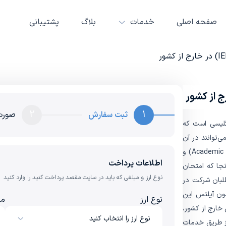
صفحه اصلی
خدمات
بلاگ
پشتیبانی
2
1
ثبت سفارش
صورت
بان انگلیسی است که
‌توانند در آن
شرکت کنند. این آزمون در دو نوع آیلتس آکادمیک (Academic IELTS) و
اطلاعات پرداخت
زار می‌شود. از آنجا که امتحان
نوع ارز و مبلغی که باید در سایت مقصد پرداخت کنید را وارد کنید
اوطلبان شرکت در
مون آیلتس این
نوع ارز
مب
خارج از کشور،
نوع ارز را انتخاب کنید
از طریق خدمات