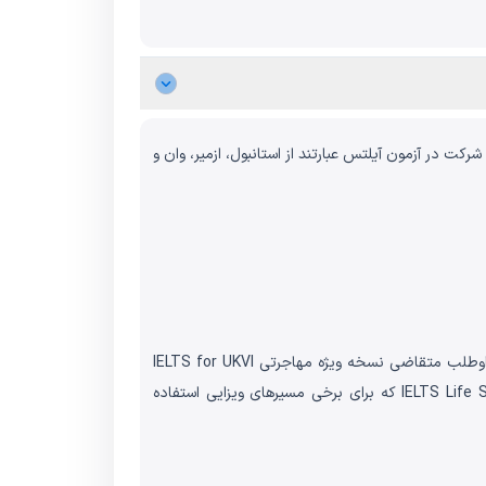
ت در آزمون آیلتس عبارتند از استانبول، ازمیر، وان و
هزینه آزمون آیلتس در استانبول ترکیه برای دو نوع آزمون آیلتس جنرال و آکادمیک، از 10500 لیر تخمین زده می‌شود. در صورتی که داوطلب متقاضی نسخه ویژه مهاجرتی IELTS for UKVI
(مدرک آیلتس مورد قبول اداره مهاجرت بریتانیا) باشد، مبلغ ثبت‌نام به‌طور میانگین 11600 لیر اعلام شده است. همچنین آزمون IELTS Life Skills که برای برخی مسیرهای ویزایی استفاده