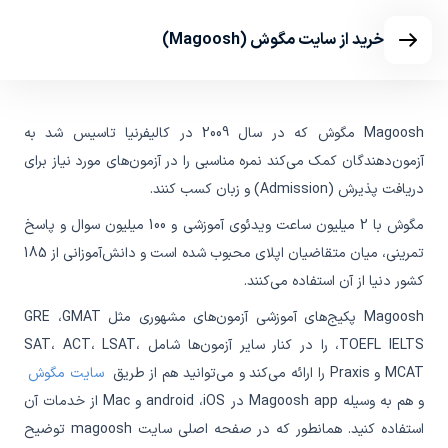
خرید از سایت مگوش (Magoosh)
Magoosh مگوش که در سال 2009 در کالیفرنیا تاسیس شد به
آزمون‌دهندگان کمک می‌کند نمره مناسبی را در آزمون‌های مورد نیاز برای
دریافت پذیرش (Admission) و زبان کسب کنند.
مگوش با 2 میلیون ساعت ویدئوی آموزشی و 100 میلیون سوال و پاسخ
تمرینی، میان متقاضیان اپلای محبوب شده است و دانش‌آموزانی از 185
کشور دنیا از آن استفاده می‌کنند.
Magoosh پکیج‌های آموزشی آزمون‌های مشهوری مثل GRE ،GMAT
،TOEFL IELTS را در کنار سایر آزمون‌ها شامل SAT، ACT، LSAT،
MCAT و Praxis را ارائه می‌کند و می‌توانید هم از طریق
سایت مگوش
و هم به وسیله Magoosh app در android ،iOS و Mac از خدمات آن
استفاده کنید. همانطور که در صفحه اصلی سایت magoosh توضیح