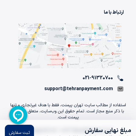
ارتباط با ما
021-91320700
support@tehranpayment.com
استفاده از مطالب سایت تهران پیمنت، فقط با هدف غیرتجاری و تنها
با ذکر منبع مجاز است. تمام حقوق اين وب‌سايت، متعلق به تهران
پیمنت است.
مبلغ نهایی سفارش
Copyright © 2012 -
2026
TehranPayment.com
ثبت سفارش