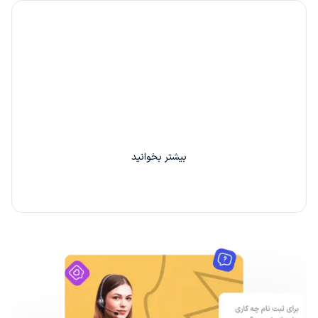
۲۰٪ کارمزد، هدیه ما به شما
با دعوت از هر دوست خود 20% از کارمزد سفارش او را
بین خودتان تقسیم کنید.
بیشتر بخوانید