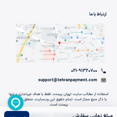
ارتباط با ما
021-91320700
support@tehranpayment.com
استفاده از مطالب سایت تهران پیمنت، فقط با هدف غیرتجاری و تنها
با ذکر منبع مجاز است. تمام حقوق اين وب‌سايت، متعلق به تهران
پیمنت است.
مبلغ نهایی سفارش
Copyright © 2012 -
2026
TehranPayment.com