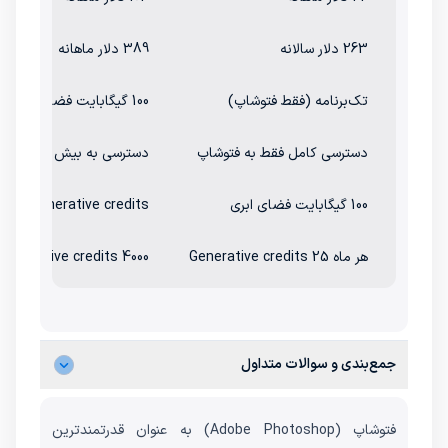
263 دلار سالانه
389 دلار ماهانه
تک‌برنامه (فقط فتوشاپ)
100 گیگابایت فضای ابری + پلن کامل برای تمام اپ‌ها
دسترسی کامل فقط به فتوشاپ
دسترسی به بیش از ۲۰ اپلیکیشن ادوبی از جمله فتوشاپ
100 گیگابایت فضای ابری
Generative credits نامحدود برای ویژگی‌های استاندارد AI
هر ماه 25 Generative credits
4000 generative credits برای ویژگی‌های پریمیوم AI
جمع‌بندی و سوالات متداول
فتوشاپ (Adobe Photoshop) به عنوان قدرتمندترین