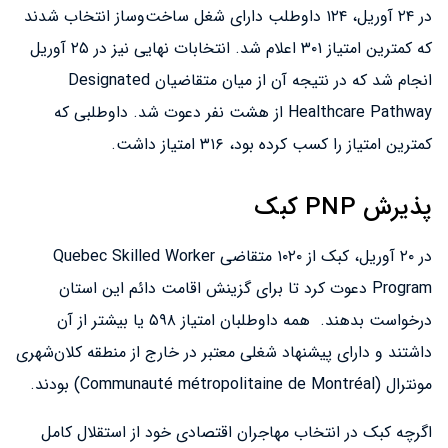
در ۲۴ آوریل، ۱۲۴ داوطلب دارای شغل ساخت‌وساز انتخاب شدند
که کمترین امتیاز ۳۰۱ اعلام شد. انتخابات نهایی نیز در ۲۵ آوریل
انجام شد که در نتیجه آن از میان متقاضیان Designated
Healthcare Pathway از هشت نفر دعوت شد. داوطلبی که
کمترین امتیاز را کسب کرده بود، ۳۱۶ امتیاز داشت.
پذیرش PNP کبک
در ۲۰ آوریل، کبک از ۱۰۲۰ متقاضی Quebec Skilled Worker
Program دعوت کرد تا برای گزینش اقامت دائم این استان
درخواست بدهند. همه داوطلبان امتیاز ۵۹۸ یا بیشتر از آن
داشتند و دارای پیشنهاد شغلی معتبر در خارج از منطقه کلان‌شهری
مونترال (Communauté métropolitaine de Montréal) بودند.
اگرچه کبک در انتخاب مهاجران اقتصادی خود از استقلال کامل