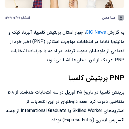
مینا معین
انتشار: ۱۴۰۲/۰۲/۰۹
به گزارش
CIC News
، چهار استان بریتیش کلمبیا، آلبرتا، کبک و
مانیتوبا کانادا در انتخابات مهاجرت استانی (PNP) اخیر خود از
تعدادی از داوطلبان دعوت کردند. در ادامه با جزئیات انتخابات
PNP هر یک از این استان‌ها آشنا می‌شوید.
PNP بریتیش کلمبیا
بریتش کلمبیا در تاریخ ۲۵ آوریل در سه انتخابات هدفمند از ۱۶۸
متقاضی دعوت کرد. همه داوطلبان در این انتخابات از
استریم‌های Skilled Worker یا International Graduate از جمله
اکسپرس اینتری (Express Entry) بودند.